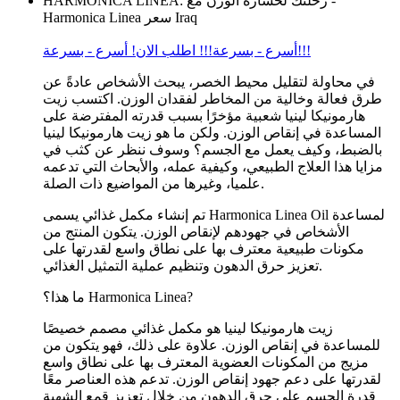
HARMONICA LINEA: رحلتك لخسارة الوزن مع -
Harmonica Linea سعر Iraq
أسرع - بسرعة!!! اطلب الان! أسرع - بسرعة!!!
في محاولة لتقليل محيط الخصر، يبحث الأشخاص عادةً عن
طرق فعالة وخالية من المخاطر لفقدان الوزن. اكتسب زيت
هارمونيكا لينيا شعبية مؤخرًا بسبب قدرته المفترضة على
المساعدة في إنقاص الوزن. ولكن ما هو زيت هارمونيكا لينيا
بالضبط، وكيف يعمل مع الجسم؟ وسوف ننظر عن كثب في
مزايا هذا العلاج الطبيعي، وكيفية عمله، والأبحاث التي تدعمه
علميا، وغيرها من المواضيع ذات الصلة.
تم إنشاء مكمل غذائي يسمى Harmonica Linea Oil لمساعدة
الأشخاص في جهودهم لإنقاص الوزن. يتكون المنتج من
مكونات طبيعية معترف بها على نطاق واسع لقدرتها على
تعزيز حرق الدهون وتنظيم عملية التمثيل الغذائي.
ما هذا؟ Harmonica Linea?
زيت هارمونيكا لينيا هو مكمل غذائي مصمم خصيصًا
للمساعدة في إنقاص الوزن. علاوة على ذلك، فهو يتكون من
مزيج من المكونات العضوية المعترف بها على نطاق واسع
لقدرتها على دعم جهود إنقاص الوزن. تدعم هذه العناصر معًا
قدرة الجسم على حرق الدهون من خلال تعزيز قمع الشهية