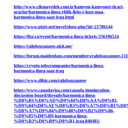
http://www.cikmayedek.com.tr/kamyon-kamyonet-ticari-
araclar/harmonica-linea-rhltk-lkhs-r-lozn-maa-
harmonica-linea-saar-iraq.html
https://www.pixiv.net/novel/show.php?id=21786144
https://fixr.co/event/harmonica-linea-tickets-556196524
https://ralphsuzannee.ukit.me/
https://forum.maidenfans.com/members/ralphsuzannee.13
https://crypto.jobs/companies/harmonica-linea-
harmonica-linea-saar-iraq
https://www.dibiz.com/ralphsuzannee
https://www.canadavisa.com/canada-immigration-
discussion-board/threads/harmonica-linea-
%D8%B1%D8%AD%D9%84%D8%AA%D9%83-
%D9%84%D8%AE%D8%B3%D8%A7%D8%B1%D8%
%D8%A7%D9%84%D9%88%D8%B2%D9%86-
%D9%85%D8%B9-harmonica-linea-
%D8%B3%D8%B9%D8%B1-iraq.840481/