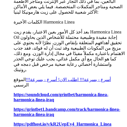
البائعين، بما في ذلك التجار عبر الإنترنت ومتاجر الأطعمة
الصحية ومتاجر المكملات المتخصصة. فيما يلي بعض الأماكن
الأكثر شعبية للحصول على زيت هارمونيكا لينيا:
الكلمات الأخيرة Harmonica Linea
بعد أخذ كل الأمور بعين الاعتبار، يقدم زيت Harmonica Linea
Oil إجابة مفيدة وطبيعية محتملة للأشخاص الذين يحاولون
تحقيق أهدافهم المتعلقة بإنقاص الوزن. نظرًا لأنه يحتوي على
مزيج من المكونات الطبيعية وقد ثبت أن له فوائد، فقد جذب
الاهتمام باعتباره مكملاً مفيدًا في مجال إدارة الوزن. ومع ذلك،
كما هو الحال مع أي مكمل غذائي، يجب عليك توخي الحذر
واستشارة أخصائي رعاية صحية مرخص قبل دمجه في
روتينك.
أسرع - بسرعة!!! اطلب الان! أسرع - بسرعة!!!
الموقع
الرسمي
https://soundcloud.com/grintbet/harmonica-linea-
harmonica-linea-iraq
https://grintbet1.bandcamp.com/track/harmonica-linea-
harmonica-linea-iraq
https://pdfhost.io/v/kR2UepEy4_Harmonica_Linea