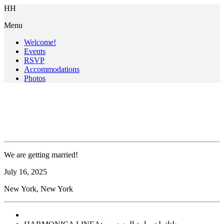
H
H
Menu
Welcome!
Events
RSVP
Accommodations
Photos
Harmonica Linea &
Harmonica Linea Iraq
We are getting married!
July
16
, 2025
New York, New York